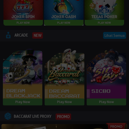
ARCADE
Lihat Semua
NEW
Play Now
Play Now
Play Now
BACCARAT LIVE PROXY
PROMO