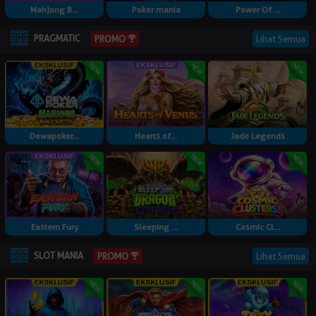
Mahjong B...
Poker mania
Power Of ...
PRAGMATIC
Lihat Semua
PROMO
Dewapoker...
Hearts of...
Jade Legends
Eastern Fury
Sleeping ...
Cosmic Cl...
SLOT MANIA
Lihat Semua
PROMO