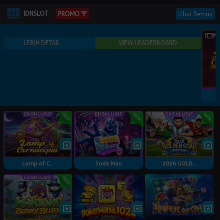
IDNSLOT
Lihat Semua
PROMO
Lamp of C...
Soda Man
2026 GOLD...