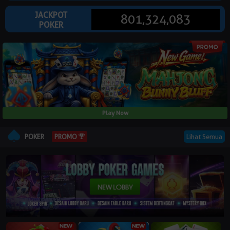
© Copyright 2026 maniacdepok.co - All right reserved | 18+
JACKPOT
801,324,083
POKER
Play Now
POKER
Lihat Semua
PROMO