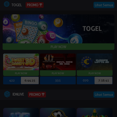
TOGEL
Lihat Semua
PROMO
422
6:44:23
331
070
7:18:39
IDNLIVE
Lihat Semua
PROMO