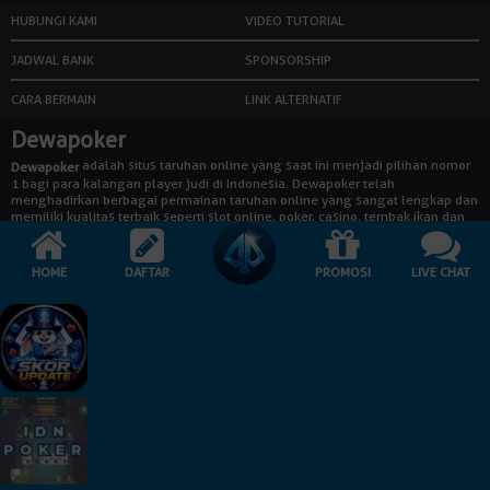
HUBUNGI KAMI
VIDEO TUTORIAL
JADWAL BANK
SPONSORSHIP
CARA BERMAIN
LINK ALTERNATIF
Dewapoker
adalah situs taruhan online yang saat ini menjadi pilihan nomor
Dewapoker
1 bagi para kalangan player judi di Indonesia. Dewapoker telah
menghadirkan berbagai permainan taruhan online yang sangat lengkap dan
memiliki kualitas terbaik seperti slot online, poker, casino, tembak ikan dan
masih banyak lagi permainan lainnya. Anda bisa memainkannya dengan
melakukan login melalui link Dewapoker ataupun Dewapoker Mobile. Tentu
saja game Dewapoker yang kami sediakan telah memiliki lisensi yang sah
HOME
DAFTAR
PROMOSI
LIVE CHAT
untuk beroperasi di Indonesia maupun di Asia.
siap membantu anda kapan pun untuk bergabung dengan
Dewapoker
mendaftarkan diri kalian secara aman dan nyaman dengan memastikan
pengisian formulir pendaftaran yang sudah disediakan dengan benar. Situs
dewapoker terpercaya di Indonesia telah memiliki server dari beberapa
negara di luar negeri dengan tingkat pengamanan data yang tinggi,
sehingga data dari para player akan terjaga keamanannya, player tentunya
akan bertransaksi tanpa merasa khawatir dan bisa bermain judi online
dengan santai dan aman.
Dewapoker : Situs Judi Online No. 1 Indonesia,